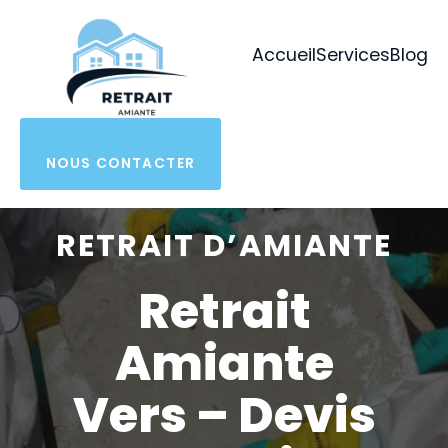
Aller
au
Accueil
Services
Blog
contenu
NOUS CONTACTER
RETRAIT D’AMIANTE
Retrait
Amiante
Vers – Devis