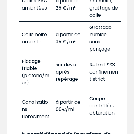
Dalles PVC
à partir de
manuelle,
amiantées
25 €/m²
grattage de
colle
Grattage
Colle noire
à partir de
humide
amiante
35 €/m²
sans
ponçage
Flocage
sur devis
Retrait SS3,
friable
après
confinemen
(plafond/m
repérage
t strict
ur)
Coupe
Canalisatio
à partir de
contrôlée,
ns
60€/ml
obturation
fibrociment