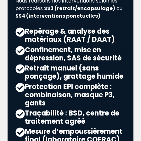
Nous réalisons nos interventions selon les
protocoles
SS3 (retrait/encapsulage)
ou
SS4 (interventions ponctuelles)
:
Repérage & analyse des
matériaux (RAAT / DAAT)
Confinement, mise en
dépression, SAS de sécurité
Retrait manuel (sans
ponçage), grattage humide
Protection EPI complète :
combinaison, masque P3,
gants
Traçabilité : BSD, centre de
traitement agréé
Mesure d’empoussièrement
final (laboratoire COFRAC)