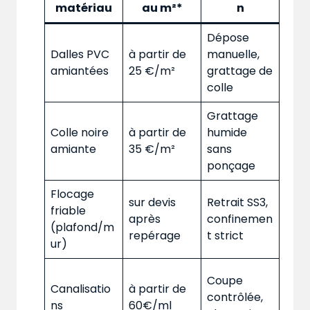
matériau
au m²*
n
Dépose
Dalles PVC
à partir de
manuelle,
amiantées
25 €/m²
grattage de
colle
Grattage
Colle noire
à partir de
humide
amiante
35 €/m²
sans
ponçage
Flocage
sur devis
Retrait SS3,
friable
après
confinemen
(plafond/m
repérage
t strict
ur)
Coupe
Canalisatio
à partir de
contrôlée,
ns
60€/ml