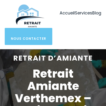
Aller
au
Accueil
Services
Blog
contenu
NOUS CONTACTER
RETRAIT D’AMIANTE
Retrait
Amiante
Verthemex –