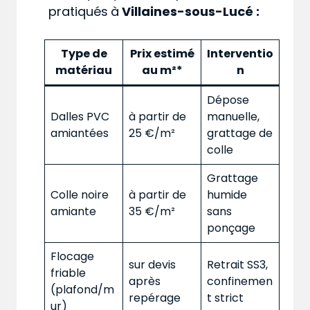
pratiqués
à
Villaines-sous-Lucé :
Type de
Prix estimé
Interventio
matériau
au m²*
n
Dépose
Dalles PVC
à partir de
manuelle,
amiantées
25 €/m²
grattage de
colle
Grattage
Colle noire
à partir de
humide
amiante
35 €/m²
sans
ponçage
Flocage
sur devis
Retrait SS3,
friable
après
confinemen
(plafond/m
repérage
t strict
ur)