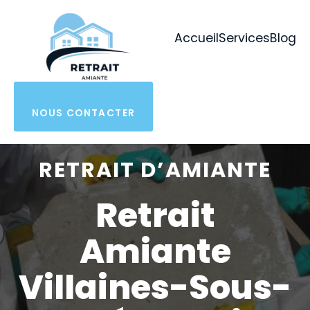
Aller
au
Accueil
Services
Blog
contenu
NOUS CONTACTER
RETRAIT D’AMIANTE
Retrait
Amiante
Villaines-Sous-