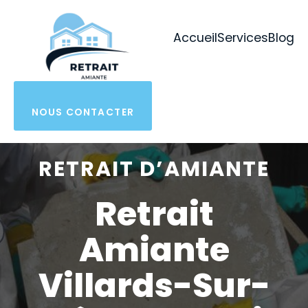
Aller
au
Accueil
Services
Blog
contenu
NOUS CONTACTER
RETRAIT D’AMIANTE
Retrait
Amiante
Villards-Sur-