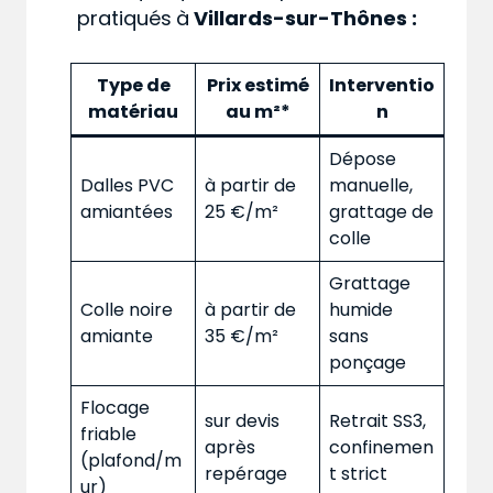
pratiqués
à
Villards-sur-Thônes :
Type de
Prix estimé
Interventio
matériau
au m²*
n
Dépose
Dalles PVC
à partir de
manuelle,
amiantées
25 €/m²
grattage de
colle
Grattage
Colle noire
à partir de
humide
amiante
35 €/m²
sans
ponçage
Flocage
sur devis
Retrait SS3,
friable
après
confinemen
(plafond/m
repérage
t strict
ur)