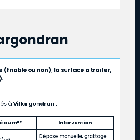
largondran
 (friable ou non), la surface à traiter,
).
ués
à
Villargondran :
mé au m²*
Intervention
Dépose manuelle, grattage
 €/m²