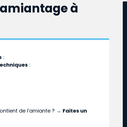
samiantage à
s
:
techniques
:
ontient de l’amiante ? →
Faites un