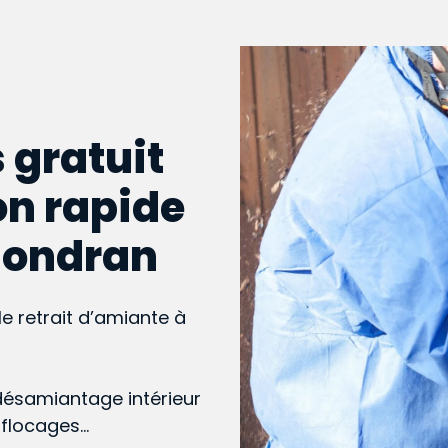
 gratuit
on rapide
rgondran
le retrait d’amiante à
désamiantage intérieur
, flocages…