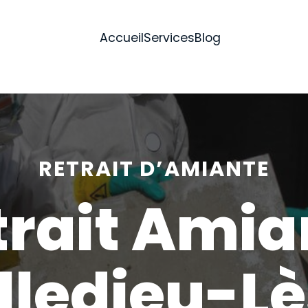
Accueil
Services
Blog
RETRAIT D’AMIANTE
trait Amia
lledieu-L