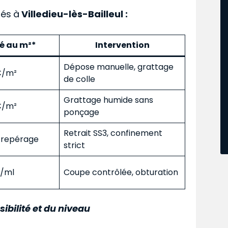
ués
à
Villedieu-lès-Bailleul :
mé au m²*
Intervention
Dépose manuelle, grattage
 €/m²
de colle
Grattage humide sans
 €/m²
ponçage
Retrait SS3, confinement
s repérage
strict
€/ml
Coupe contrôlée, obturation
sibilité et du niveau