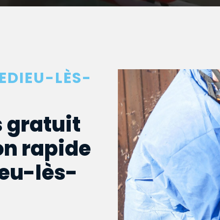
EDIEU-LÈS-
 gratuit
on rapide
ieu-lès-