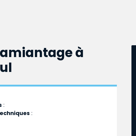
samiantage à
ul
s
:
techniques
: