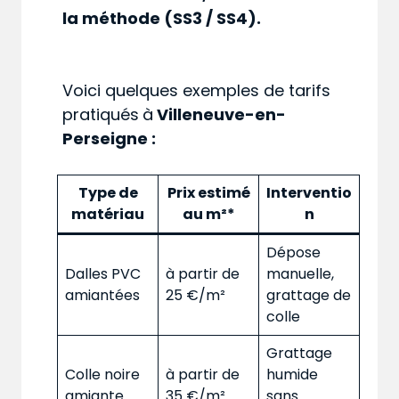
la méthode (SS3 / SS4).
Voici quelques exemples de tarifs
pratiqués
à
Villeneuve-en-
Perseigne :
Type de
Prix estimé
Interventio
matériau
au m²*
n
Dépose
Dalles PVC
à partir de
manuelle,
amiantées
25 €/m²
grattage de
colle
Grattage
Colle noire
à partir de
humide
amiante
35 €/m²
sans