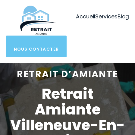
Aller
au
Accueil
Services
Blog
contenu
NOUS CONTACTER
RETRAIT D’AMIANTE
Retrait
Amiante
Villeneuve-En-