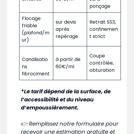
ponçage
Flocage
sur devis
Retrait SS3,
friable
après
confinemen
(plafond/m
repérage
t strict
ur)
Coupe
Canalisatio
à partir de
contrôlée,
ns
60€/ml
obturation
fibrociment
*Le tarif dépend de la surface, de
l’accessibilité et du niveau
d’empoussièrement.
👉 Remplissez notre formulaire pour
recevoir une estimation gratuite et