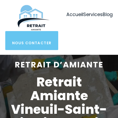
Aller
au
Accueil
Services
Blog
contenu
NOUS CONTACTER
RETRAIT D’AMIANTE
Retrait
Amiante
Vineuil-Saint-