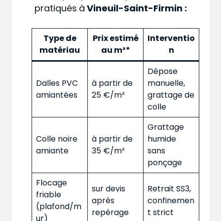
pratiqués
à
Vineuil-Saint-Firmin :
Type de
Prix estimé
Interventio
matériau
au m²*
n
Dépose
Dalles PVC
à partir de
manuelle,
amiantées
25 €/m²
grattage de
colle
Grattage
Colle noire
à partir de
humide
amiante
35 €/m²
sans
ponçage
Flocage
sur devis
Retrait SS3,
friable
après
confinemen
(plafond/m
repérage
t strict
ur)