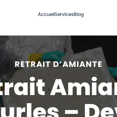
Accueil
Services
Blog
RETRAIT D’AMIANTE
trait Amia
urles – De