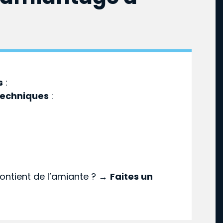
s
:
techniques
:
ontient de l’amiante ? →
Faites un