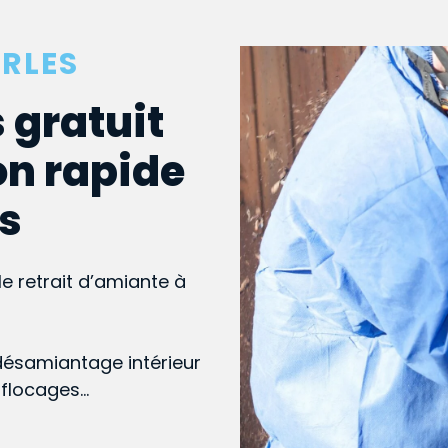
RLES
 gratuit
on rapide
es
le retrait d’amiante à
désamiantage intérieur
, flocages…