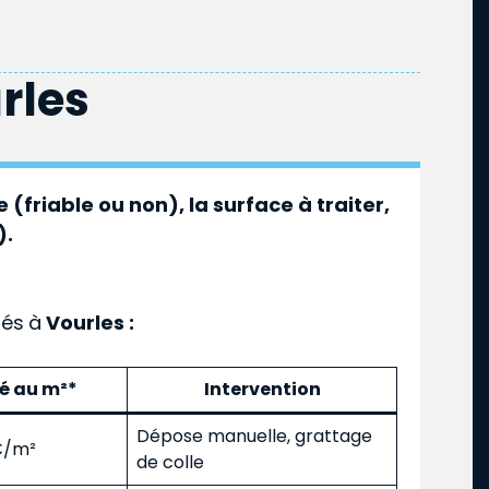
rles
 (friable ou non), la surface à traiter,
).
ués
à
Vourles :
mé au m²*
Intervention
Dépose manuelle, grattage
 €/m²
de colle