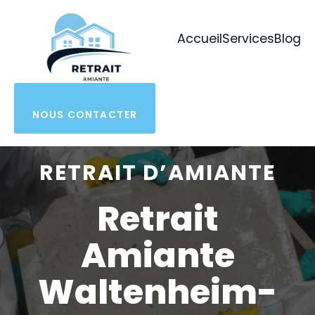
Aller
au
Accueil
Services
Blog
contenu
NOUS CONTACTER
RETRAIT D’AMIANTE
Retrait
Amiante
Waltenheim-