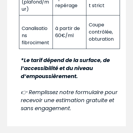
(plafond/m
repérage
t strict
ur)
Coupe
Canalisatio
à partir de
contrôlée,
ns
60€/ml
obturation
fibrociment
*Le tarif dépend de la surface, de
l’accessibilité et du niveau
d’empoussièrement.
👉 Remplissez notre formulaire pour
recevoir une estimation gratuite et
sans engagement.