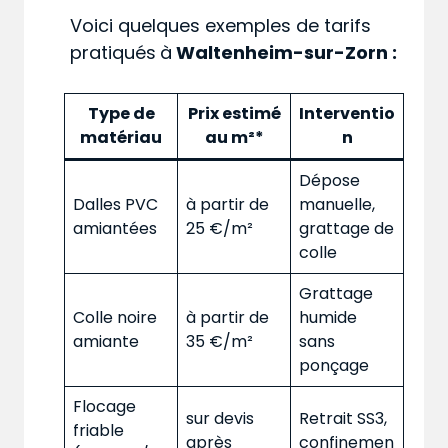
Voici quelques exemples de tarifs
pratiqués
à
Waltenheim-sur-Zorn :
Type de
Prix estimé
Interventio
matériau
au m²*
n
Dépose
Dalles PVC
à partir de
manuelle,
amiantées
25 €/m²
grattage de
colle
Grattage
Colle noire
à partir de
humide
amiante
35 €/m²
sans
ponçage
Flocage
sur devis
Retrait SS3,
friable
après
confinemen